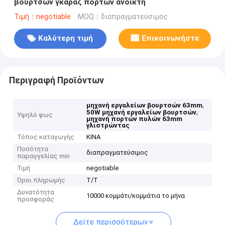
βουρτσών γκαράζ πορτών ανοικτή
Τιμή：negotiable
MOQ：διαπραγματεύσιμος
Καλύτερη τιμή
Επικοινωνήστε
Περιγραφή Προϊόντων
,
μηχανή εργαλείων βουρτσών 63mm
,
50W μηχανή εργαλείων βουρτσών
Υψηλό φως
μηχανή πορτών πυλών 63mm
γλιστρώντας
Τόπος καταγωγής
ΚΙΝΑ
Ποσότητα
διαπραγματεύσιμος
παραγγελίας min
Τιμή
negotiable
Όροι πληρωμής
T/T
Δυνατότητα
10000 κομμάτι/κομμάτια το μήνα
προσφοράς
Δείτε περισσότερων