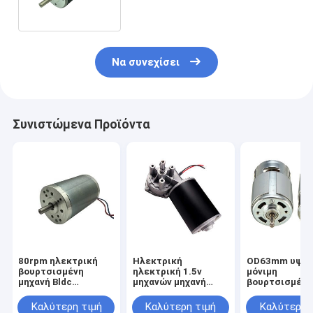
ανοικτή
Να συνεχίσει
Συνιστώμενα Προϊόντα
80rpm ηλεκτρική
Ηλεκτρική
OD63mm υψη
βουρτσισμένη
ηλεκτρική 1.5v
μόνιμη
μηχανή Bldc
μηχανών μηχανή
βουρτσισμένη
συνεχών μηχανών με
συνεχών βουρτσών
μαγνήτης συν
τον αισθητήρα
ηλεκτρικών
μηχανή ροπής
Καλύτερη τιμή
Καλύτερη τιμή
Καλύτερη 