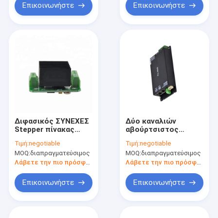
Επικοινωνήστε
Επικοινωνήστε
Διφασικός ΣΥΝΕΧΕΣ
Δύο καναλιών
Stepper πίνακας
αβούρτσιστος
οδηγών μηχανών για
έλεγχος
Τιμή:
negotiable
Τιμή:
negotiable
τις περισταλτικές
αυτοματοποίησης
MOQ:
διαπραγματεύσιμος
MOQ:
διαπραγματεύσιμος
αντλίες
οδηγών RS485
μικροϋπολογιστών
μηχανών διφασικός
Λάβετε την πιο πρόσφατη τιμή
Λάβετε την πιο πρόσφατη τιμή
Επικοινωνήστε
Επικοινωνήστε