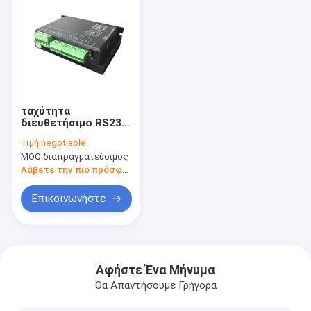
ταχύτητα
διευθετήσιμο RS232
χαμηλής τάσης
Τιμή:
negotiable
οδηγών μηχανών 48V
MOQ:
διαπραγματεύσιμος
BLDC ΣΥΝΕΧΉΣ
Λάβετε την πιο πρόσφατη τιμή
Επικοινωνήστε
Σπίτι
Προϊόντα
Αφήστε Ένα Μήνυμα
Θα Απαντήσουμε Γρήγορα
Περίπου εμείς