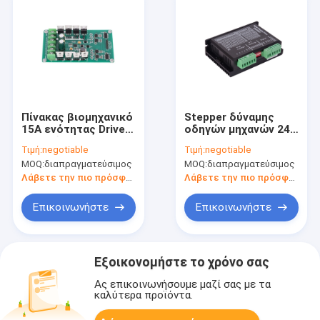
Πίνακας βιομηχανικό
Stepper δύναμης
15A ενότητας Drive
οδηγών μηχανών 24V
ΣΥΝΕΧΏΝ μηχανών
50VDC
Τιμή:
negotiable
Τιμή:
negotiable
cOem δύο καναλιών
αβούρτσιστος
MOQ:
διαπραγματεύσιμος
MOQ:
διαπραγματεύσιμος
διπολικός οδηγός
μηχανών
Λάβετε την πιο πρόσφατη τιμή
Λάβετε την πιο πρόσφατη τιμή
Επικοινωνήστε
Επικοινωνήστε
Εξοικονομήστε το χρόνο σας
Ας επικοινωνήσουμε μαζί σας με τα
καλύτερα προϊόντα.