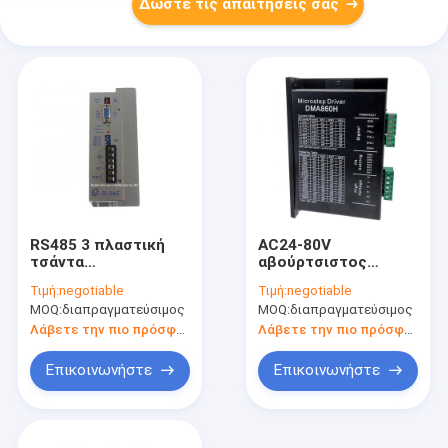
Δώστε τις απαιτήσεις σας
RS485 3 πλαστική
AC24-80V
τσάντα
αβούρτσιστος
εναλλασσόμενου
οδηγός 2 μηχανών
Τιμή:
negotiable
Τιμή:
negotiable
ρεύματος 220V
μικροϋπολογιστών
MOQ:
διαπραγματεύσιμος
MOQ:
διαπραγματεύσιμος
οδηγών μηχανών
οδηγός μηχανών
βημάτων φάσης που
βημάτων φάσης για
Λάβετε την πιο πρόσφατη τιμή
Λάβετε την πιο πρόσφατη τιμή
κατασκευάζει
Nema 34
Stepper μηχανών τον
Επικοινωνήστε
Επικοινωνήστε
οδηγό