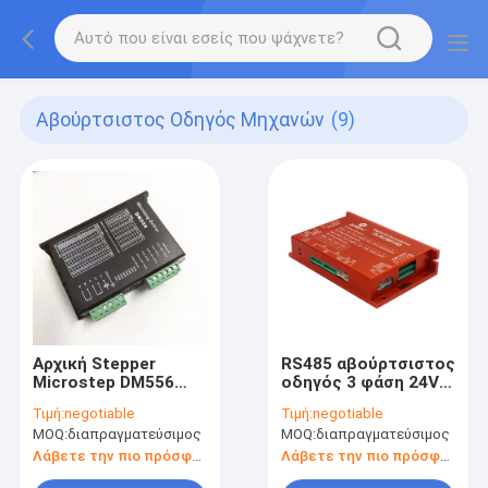
Αβούρτσιστος Οδηγός Μηχανών
(9)
Αρχική Stepper
RS485 αβούρτσιστος
Microstep DM556
οδηγός 3 φάση 24V
DSP ψηφιακή
48V 15A 500W
Τιμή:
negotiable
Τιμή:
negotiable
ενότητα οδηγών
μηχανών ΣΥΝΕΧΩΝ
MOQ:
διαπραγματεύσιμος
MOQ:
διαπραγματεύσιμος
μηχανών
πλημνών δύο
καναλιών για το
Λάβετε την πιο πρόσφατη τιμή
Λάβετε την πιο πρόσφατη τιμή
κινητό ρομπότ