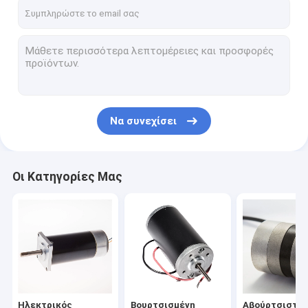
Γύρος εργοστασίων
Ποιοτικός έλεγχος
Μας ελάτε σε επαφή με
Νέα
Να συνεχίσει
Περιπτώσεις
Οι Κατηγορίες Μας
Ηλεκτρικός κινητήρας BLDC
Βουρτσισμένη ΣΥΝΕΧΗΣ μηχανή
Αβούρτσιστη ΣΥΝΕΧΗΣ μηχανή
Μηχανή PMDC
Ηλεκτρικός
Βουρτσισμένη
Αβούρτσιστη