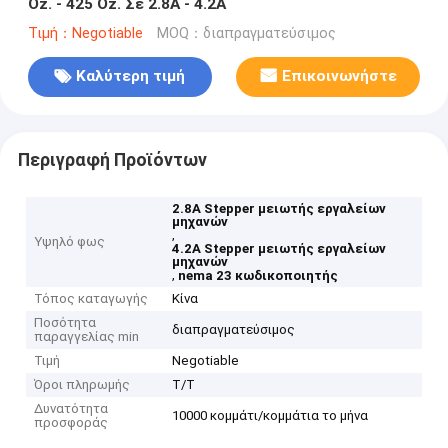
Oz. - 425 Oz. Σε 2.8A - 4.2A
Τιμή：Negotiable
MOQ：διαπραγματεύσιμος
Καλύτερη τιμή
Επικοινωνήστε
Περιγραφή Προϊόντων
2.8A Stepper μειωτής εργαλείων
μηχανών
,
Υψηλό φως
4.2A Stepper μειωτής εργαλείων
μηχανών
,
nema 23 κωδικοποιητής
Τόπος καταγωγής
Κίνα
Ποσότητα
διαπραγματεύσιμος
παραγγελίας min
Τιμή
Negotiable
Όροι πληρωμής
T/T
Δυνατότητα
10000 κομμάτι/κομμάτια το μήνα
προσφοράς