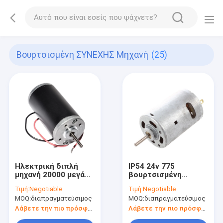
Βουρτσισμένη ΣΥΝΕΧΗΣ Μηχανή
(25)
Ηλεκτρική διπλή
IP54 24v 775
μηχανή 20000 μεγάλη
βουρτσισμένη
ροπή 42mm 12v 24v
ΣΥΝΕΧΉΣ μηχανή 2
Τιμή:
Negotiable
Τιμή:
Negotiable
ένσφαιρου τριβέα
Πολωνοί 3500rpm
MOQ:
διαπραγματεύσιμος
MOQ:
διαπραγματεύσιμος
περιστροφής/λεπτό
ένσφαιρου τριβέα
Λάβετε την πιο πρόσφατη τιμή
Λάβετε την πιο πρόσφατη τιμή