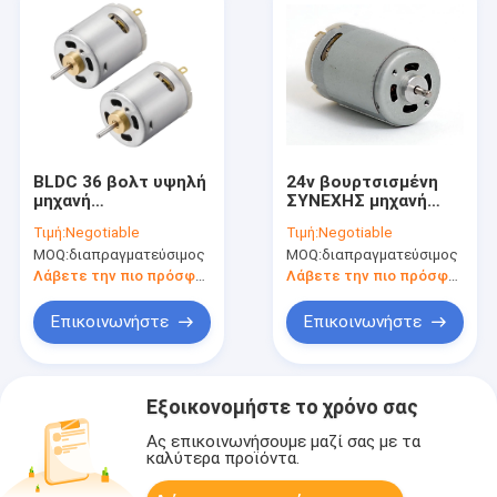
BLDC 36 βολτ υψηλή
24v βουρτσισμένη
μηχανή
ΣΥΝΕΧΗΣ μηχανή
μικροϋπολογιστών
3000rpm 10w 15w
Τιμή:
Negotiable
Τιμή:
Negotiable
ροπής ηλεκτρικών
30w 50w 100w 150w
MOQ:
διαπραγματεύσιμος
MOQ:
διαπραγματεύσιμος
κινητήρων 20000rpm
Λάβετε την πιο πρόσφατη τιμή
Λάβετε την πιο πρόσφατη τιμή
Επικοινωνήστε
Επικοινωνήστε
Εξοικονομήστε το χρόνο σας
Ας επικοινωνήσουμε μαζί σας με τα
καλύτερα προϊόντα.