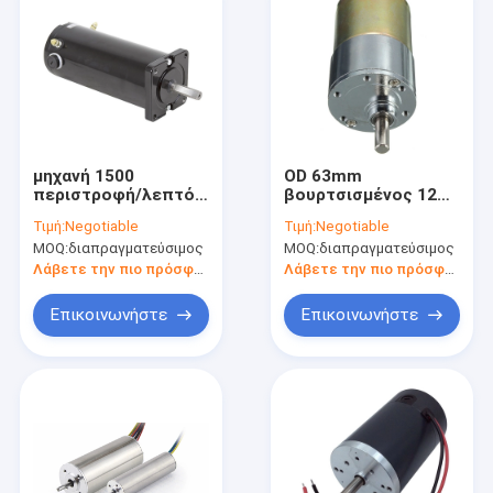
μηχανή 1500
OD 63mm
περιστροφή/λεπτό
βουρτσισμένος 12V
Bldc υψηλής δύναμης
μόνιμος μαγνήτης
Τιμή:
Negotiable
Τιμή:
Negotiable
48v 2000w
ροπής ΣΥΝΕΧΏΝ
MOQ:
διαπραγματεύσιμος
MOQ:
διαπραγματεύσιμος
εσωκλειόμενη
μηχανών υψηλός
συνολικά
Λάβετε την πιο πρόσφατη τιμή
Λάβετε την πιο πρόσφατη τιμή
Επικοινωνήστε
Επικοινωνήστε
Σπίτι
προϊόντα
Σχετικά με εμάς