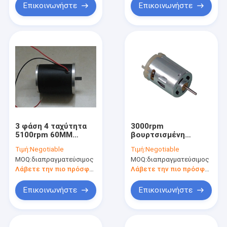
Επικοινωνήστε
Επικοινωνήστε
3 φάση 4 ταχύτητα
3000rpm
5100rpm 60MM
βουρτσισμένη
ΣΥΝΕΧΩΝ μηχανών
ΣΥΝΕΧΗΣ μηχανή
Τιμή:
Negotiable
Τιμή:
Negotiable
24V Πολωνού για τη
57mm Stepper
MOQ:
διαπραγματεύσιμος
MOQ:
διαπραγματεύσιμος
μηχανή καφέ
μηχανή
εσωκλειόμενη
Λάβετε την πιο πρόσφατη τιμή
Λάβετε την πιο πρόσφατη τιμή
συνολικά
Επικοινωνήστε
Επικοινωνήστε