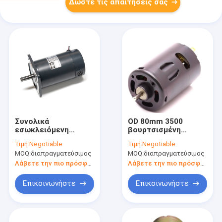
Δώστε τις απαιτήσεις σας
Συνολικά
OD 80mm 3500
εσωκλειόμενη
βουρτσισμένη
ΣΥΝΕΧΗΣ μηχανή
περιστροφή/λεπτό
Τιμή:
Negotiable
Τιμή:
Negotiable
60W 12v 24v
ΣΥΝΕΧΏΝ μηχανών
MOQ:
διαπραγματεύσιμος
MOQ:
διαπραγματεύσιμος
ψηκτρών για το
800W 12v μηχανή
λεωφορείο
μαγνητών υψηλής
Λάβετε την πιο πρόσφατη τιμή
Λάβετε την πιο πρόσφατη τιμή
εκσκαφέων
ταχύτητας μόνιμη
λεωφορείων
Επικοινωνήστε
Επικοινωνήστε