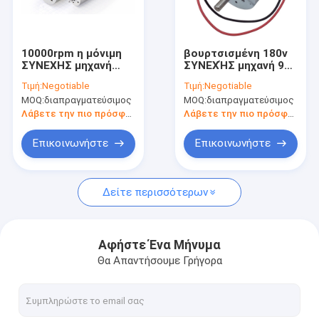
επαφή
10000rpm η μόνιμη
βουρτσισμένη 180v
ΣΥΝΕΧΗΣ μηχανή
ΣΥΝΕΧΉΣ μηχανή 90v
Ηλεκτρικός κινητήρας BLDC
μαγνητών εσώκλεισε
για Treadmill
Τιμή:
Negotiable
Τιμή:
Negotiable
συνολικά 12V 24V OD
4800rpm
MOQ:
διαπραγματεύσιμος
MOQ:
διαπραγματεύσιμος
63mm
Βουρτσισμένη ΣΥΝΕΧΗΣ μηχανή
Λάβετε την πιο πρόσφατη τιμή
Λάβετε την πιο πρόσφατη τιμή
Αβούρτσιστη ΣΥΝΕΧΗΣ μηχανή
Επικοινωνήστε
Επικοινωνήστε
Μηχανή PMDC
Δείτε περισσότερων
Πλανητική μηχανή εργαλείων
μηχανή εργαλείων σκουληκιών
Αφήστε Ένα Μήνυμα
Θα Απαντήσουμε Γρήγορα
Σύγχρονη μηχανή εναλλασσόμενου ρεύματος
Σερβο μηχανή εναλλασσόμενου ρεύματος