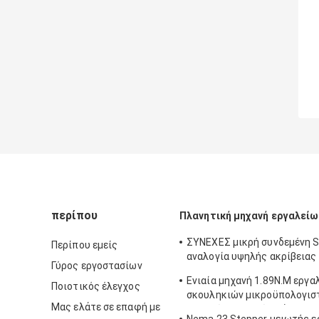
περίπου
Πλανητική μηχανή εργαλείω
ΣΥΝΕΧΕΣ μικρή συνδεμένη S
Περίπου εμείς
αναλογία υψηλής ακρίβειας
Γύρος εργοστασίων
NEMA23 1/3 - 1/1000 0.55N.M
Ενιαία μηχανή 1.89N.M εργα
Ποιοτικός έλεγχος
σκουληκιών μικροϋπολογι
Μας ελάτε σε επαφή με
μηχανών εργαλείων άξονων