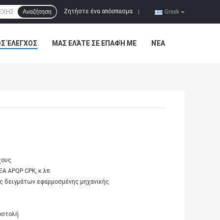
Ζητήστε ένα απόσπασμα
Αναζήτηση
|
Greek
ΌΣ ΈΛΕΓΧΟΣ
ΜΑΣ ΕΛΆΤΕ ΣΕ ΕΠΑΦΉ ΜΕ
ΝΈΑ
χους
A APQP CPK, κ.λπ.
ης δειγμάτων εφαρμοσμένης μηχανικής
ποστολή