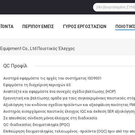
ΪΌΝΤΑ
ΠΕΡΊΠΟΥ ΕΜΕΊΣ
ΓΎΡΟΣ ΕΡΓΟΣΤΑΣΊΩΝ
ΠΟΙΟΤΙΚ
 Equipment Co., Ltd Ποιοτικός Έλεγχος
QC Προφίλ
Αυστηρά εφαρμόστε τις αρχές του συστήματος ISO9001
Εφαρμόστε τη διαχείριση περιοχών 6S
Αναπτύξτε και εφαρμόστε ένα συνεχές σχέδιο βελτίωσης (HCIP)
Ερευνητική και βελτίωσης ομάδα για τους συγκεκριμένους ποιοτικούς στό
Αξιολόγηση του κινδύνου σχεδίου προϊόντων και εξασφάλιση ποιότητας FME
Αυστηρός εισερχόμενος ποιοτικός έλεγχος IQC και έκθεση SER αξιολόγησ
Σε απευθείας σύνδεση μόνος-έλεγχος στη διαδικασία
QC -διαδικασίας δειγματοληψία (IPQC)
Επιθεώρηση δειγματοληψίας τελειωμένος - προϊόντα (OQC) πριν από την α