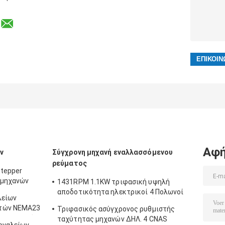
Αφή
ν
Σύγχρονη μηχανή εναλλασσόμενου
ρεύματος
tepper
 μηχανών
1431RPM 1.1KW τριφασική υψηλή
 - 3.1N.M
αποδοτικότητα ηλεκτρικοί 4 Πολωνοί
λείων
μηχανών εναλλασσόμενου ρεύματος
στών NEMA23
Τριφασικός ασύγχρονος ρυθμιστής
ασύγχρονη
 πλανητική
ταχύτητας μηχανών ΔΗΛ. 4 CNAS