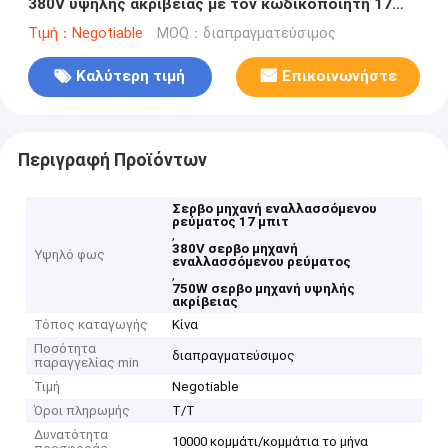
380V υψηλής ακρίβειας με τον κωδικοποιητή 17
μπιτ
Τιμή：Negotiable
MOQ：διαπραγματεύσιμος
Καλύτερη τιμή
Επικοινωνήστε
Περιγραφή Προϊόντων
Σερβο μηχανή εναλλασσόμενου
ρεύματος 17 μπιτ
,
380V σερβο μηχανή
Υψηλό φως
εναλλασσόμενου ρεύματος
,
750W σερβο μηχανή υψηλής
ακρίβειας
Τόπος καταγωγής
Κίνα
Ποσότητα
διαπραγματεύσιμος
παραγγελίας min
Τιμή
Negotiable
Όροι πληρωμής
T/T
Δυνατότητα
10000 κομμάτι/κομμάτια το μήνα