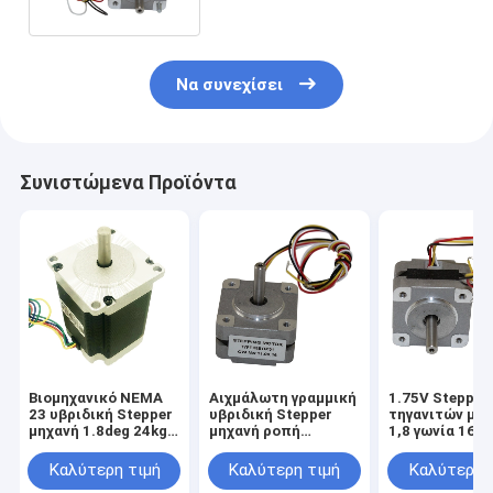
Να συνεχίσει
Συνιστώμενα Προϊόντα
Βιομηχανικό NEMA
Αιχμάλωτη γραμμική
1.75V Stepper
23 υβριδική Stepper
υβριδική Stepper
τηγανιτών μη
μηχανή 1.8deg 24kg
μηχανή ροπή
1,8 γωνία 16 
2 φάση 57*57mm
580mnm γωνίας 1,8
βημάτων
βαθμού
Καλύτερη τιμή
Καλύτερη τιμή
Καλύτερη 