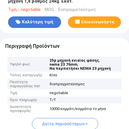
μηχανή 1,8 βαθμός 24kg. Εκατ.
Τιμή：negotiable
MOQ：διαπραγματεύσιμος
Καλύτερη τιμή
Επικοινωνήστε
Περιγραφή Προϊόντων
,
2hp μηχανή ενιαίας φάσης
Υψηλό φως
,
nema 23 76mm
Να περπατήσει NEMA 23 μηχανή
Τόπος καταγωγής
Κίνα
Ποσότητα
διαπραγματεύσιμος
παραγγελίας min
Τιμή
negotiable
Όροι πληρωμής
T/T
Δυνατότητα
10000 κομμάτι/κομμάτια το μήνα
προσφοράς
Δείτε περισσότερων